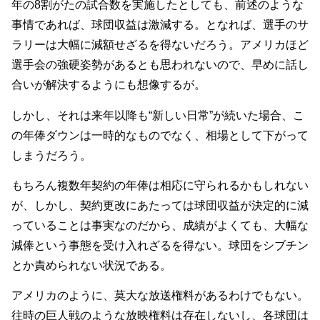
年の8割がたの試合数を実施したとしても、前述のような
事情であれば、球団収益は激減する。となれば、選手のサ
ラリーは大幅に減額せざるを得ないだろう。アメリカほど
選手会の強硬姿勢があるとも思われないので、早めに話し
合いが解決するようにも想像するが。
しかし、それは来年以降も“新しい日常”が続いた場合、こ
の年俸ダウンは一時的なものでなく、相場として下がって
しまうだろう。
もちろん複数年契約の年俸は相応に守られるかもしれない
が、しかし、契約更改にあたっては球団収益が決定的に減
っていることは事実なのだから、成績がよくても、大幅な
減俸という事態を受け入れざるを得ない。球団をシブチン
とか責められない状況である。
アメリカのように、莫大な放送権料があるわけでもない。
往時の巨人戦のような放映権料は存在しないし、各球団は